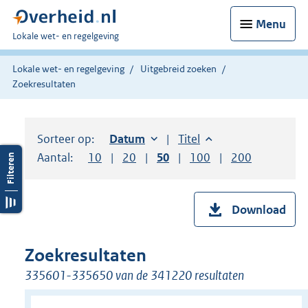
Menu
U
Lokale wet- en regelgeving
bent
hier:
Lokale wet- en regelgeving
Uitgebreid zoeken
Zoekresultaten
Sorteer op:
Sorteer op:
Datum
oplopend
Sorteer op:
Titel
oplopend
Aantal:
Toon
10
resultaten per pagina
Toon
20
resultaten per pagina
Toon
50
resultaten per pagina
Toon
100
resultaten per pag
Toon
200
resultaten
Download
Zoekresultaten
335601-335650 van de 341220 resultaten