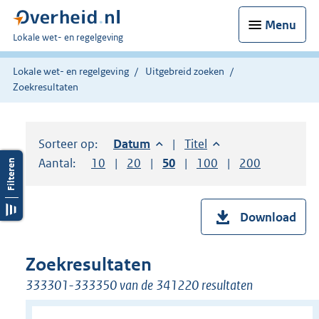
Menu
U
Lokale wet- en regelgeving
bent
hier:
Lokale wet- en regelgeving
Uitgebreid zoeken
Zoekresultaten
Sorteer op:
Sorteer op:
Datum
aflopend
Sorteer op:
Titel
oplopend
Aantal:
Toon
10
resultaten per pagina
Toon
20
resultaten per pagina
Toon
50
resultaten per pagina
Toon
100
resultaten per pag
Toon
200
resultaten
Download
Zoekresultaten
333301-333350 van de 341220 resultaten