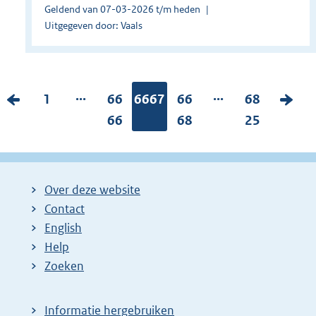
Geldend van 07-03-2026 t/m heden
Uitgegeven door: Vaals
...
...
V
P
1
P
66
Pagina:
6667
P
66
P
68
V
o
a
a
66
a
68
a
25
o
r
g
g
g
g
l
i
i
i
i
i
g
g
n
n
n
n
e
Over deze website
e
a
a
a
a
n
Contact
p
:
:
:
:
d
English
a
e
Help
Zoeken
g
p
i
a
n
g
Informatie hergebruiken