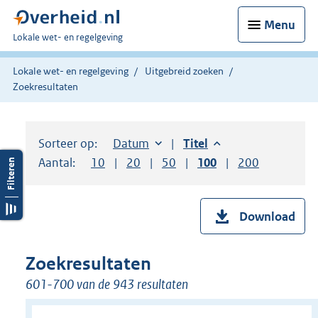
Menu
U
Lokale wet- en regelgeving
bent
hier:
Lokale wet- en regelgeving
Uitgebreid zoeken
Zoekresultaten
Sorteer op:
Sorteer op:
Datum
aflopend
Sorteer op:
Titel
aflopend
Aantal:
Toon
10
resultaten per pagina
Toon
20
resultaten per pagina
Toon
50
resultaten per pagina
Toon
100
resultaten per pag
Toon
200
resultaten
Download
Zoekresultaten
601-700 van de 943 resultaten