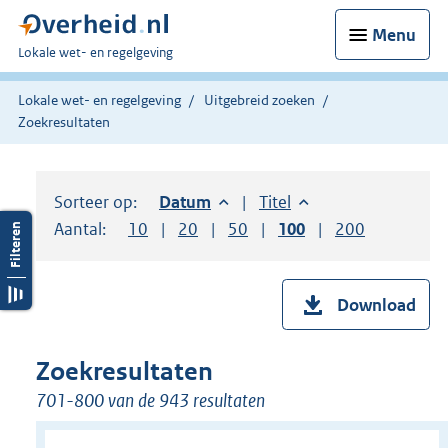
Menu
U
Lokale wet- en regelgeving
bent
hier:
Lokale wet- en regelgeving
Uitgebreid zoeken
Zoekresultaten
Sorteer op:
Sorteer op:
Datum
aflopend
Sorteer op:
Titel
oplopend
Aantal:
Toon
10
resultaten per pagina
Toon
20
resultaten per pagina
Toon
50
resultaten per pagina
Toon
100
resultaten per pag
Toon
200
resultaten
Download
Zoekresultaten
701-800 van de 943 resultaten