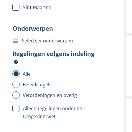
r
Sint Maarten
w
i
j
Onderwerpen
d
e
Selecteer onderwerpen
r
Regelingen volgens indeling
f
i
l
Alle
t
Beleidsregels
e
Verordeningen en overig
r
:
Alleen regelingen onder de
H
Omgevingswet
e
n