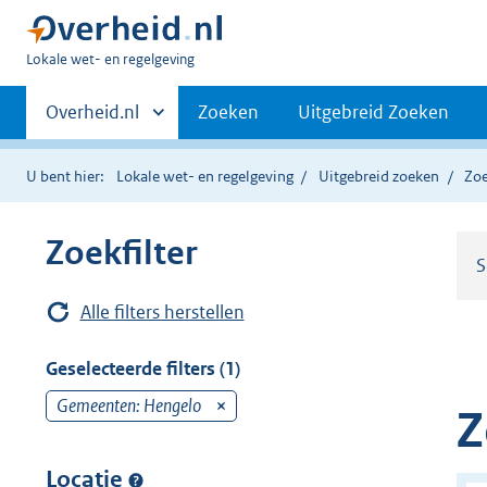
U
Lokale wet- en regelgeving
bent
Primaire
hier:
Andere
Overheid.nl
Zoeken
Uitgebreid Zoeken
sites
navigatie
binnen
U bent hier:
Lokale wet- en regelgeving
Uitgebreid zoeken
Zoe
Zoekfilter
S
Alle filters herstellen
Geselecteerde filters (1)
Gemeenten: Hengelo
v
Z
e
r
Locatie