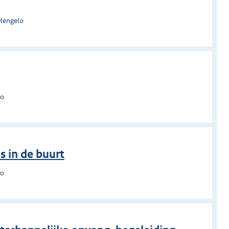
Hengelo
lo
s in de buurt
lo