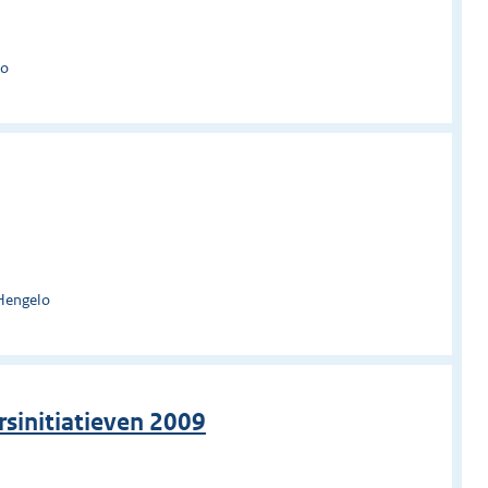
lo
Hengelo
sinitiatieven 2009