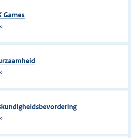
BK Games
lo
uurzaamheid
lo
eskundigheidsbevordering
lo