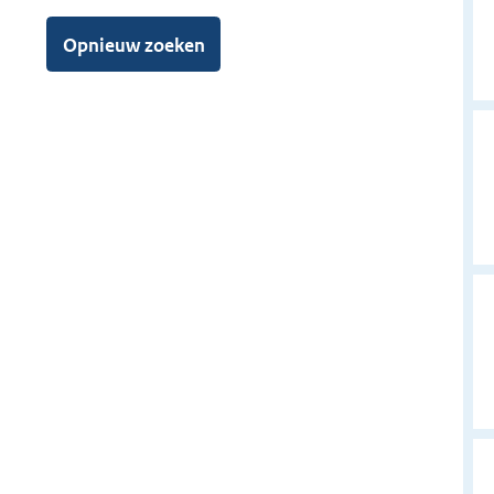
g
e
Opnieuw zoeken
l
o