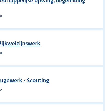
tschappelijke opvang, begeleiding
lo
Wijkwelzijnswerk
lo
jeugdwerk - Scouting
lo