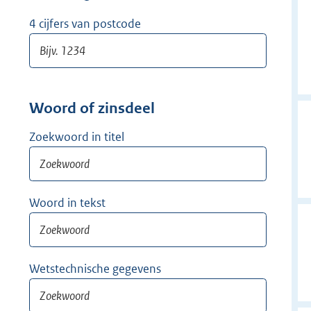
w
i
4 cijfers van postcode
j
d
e
r
Woord of zinsdeel
Zoekwoord in titel
Woord in tekst
Wetstechnische gegevens