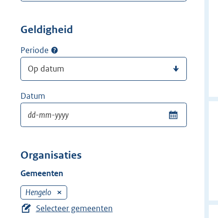
Geldigheid
Periode
Datum
Organisaties
Gemeenten
Hengelo
V
e
Selecteer gemeenten