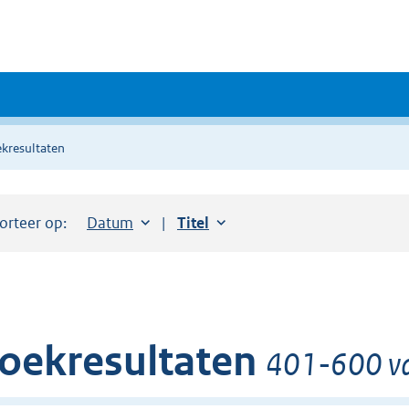
kresultaten
orteer op:
Sorteer op:
Datum
aflopend
Sorteer op:
Titel
oplopend
oekresultaten
401-600 va