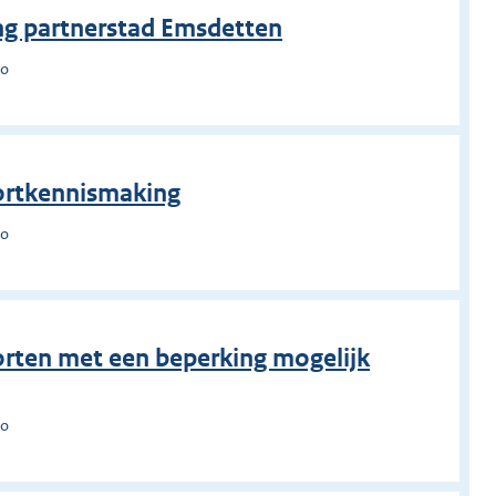
ing partnerstad Emsdetten
lo
portkennismaking
lo
porten met een beperking mogelijk
lo