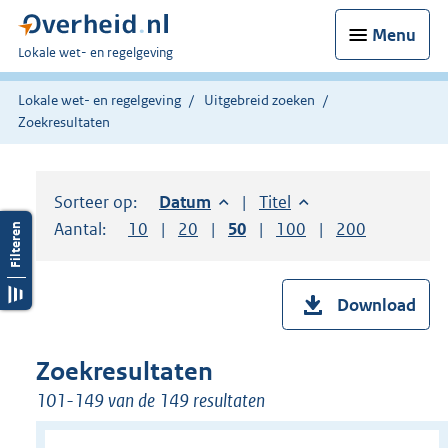
Menu
U
Lokale wet- en regelgeving
bent
hier:
Lokale wet- en regelgeving
Uitgebreid zoeken
Zoekresultaten
Sorteer op:
Sorteer op:
Datum
aflopend
Sorteer op:
Titel
oplopend
Aantal:
Toon
10
resultaten per pagina
Toon
20
resultaten per pagina
Toon
50
resultaten per pagina
Toon
100
resultaten per pag
Toon
200
resultaten
Download
Zoekresultaten
101-149 van de 149 resultaten