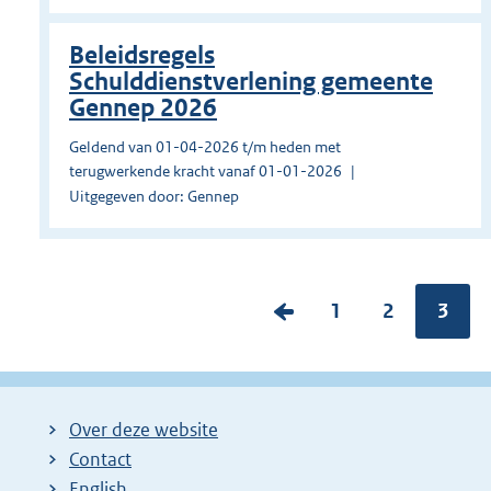
Beleidsregels
Schulddienstverlening gemeente
Gennep 2026
Geldend van 01-04-2026 t/m heden met
terugwerkende kracht vanaf 01-01-2026
Uitgegeven door: Gennep
V
P
1
P
2
Pagin
3
o
a
a
r
g
g
i
i
i
Over deze website
g
n
n
Contact
e
a
a
English