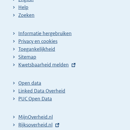
p
:
:
Help
a
Zoeken
g
i
Informatie hergebruiken
n
Privacy en cookies
a
Toegankelijkheid
z
Sitemap
E
Kwetsbaarheid melden
o
x
e
t
k
Open data
e
Linked Data Overheid
r
r
PUC Open Data
e
n
s
e
MijnOverheid.nl
u
l
E
Rijksoverheid.nl
l
i