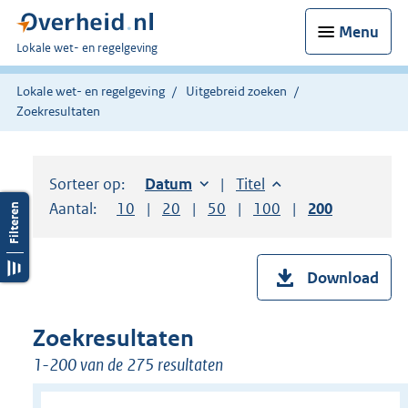
Menu
U
Lokale wet- en regelgeving
bent
hier:
Lokale wet- en regelgeving
Uitgebreid zoeken
Zoekresultaten
Sorteer op:
Sorteer op:
Datum
oplopend
Sorteer op:
Titel
oplopend
Aantal:
Toon
10
resultaten per pagina
Toon
20
resultaten per pagina
Toon
50
resultaten per pagina
Toon
100
resultaten per pag
Toon
200
resultaten
Download
Zoekresultaten
1-200 van de 275 resultaten