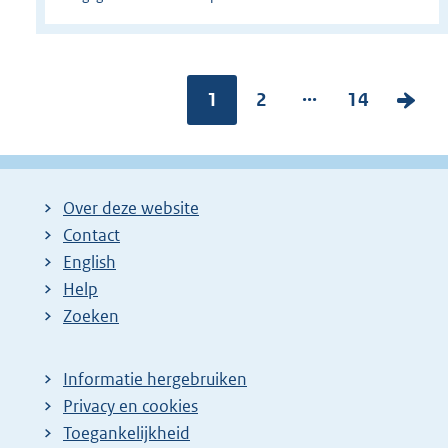
...
Pagina:
1
P
2
P
14
V
a
a
o
g
g
l
i
i
g
Over deze website
n
n
e
Contact
a
a
n
English
:
:
d
Help
e
Zoeken
p
a
Informatie hergebruiken
g
Privacy en cookies
i
Toegankelijkheid