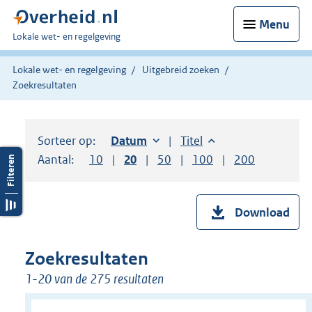
Menu
U
Lokale wet- en regelgeving
bent
hier:
Lokale wet- en regelgeving
Uitgebreid zoeken
Zoekresultaten
Sorteer op:
Sorteer op:
Datum
oplopend
Sorteer op:
Titel
oplopend
Aantal:
Toon
10
resultaten per pagina
Toon
20
resultaten per pagina
Toon
50
resultaten per pagina
Toon
100
resultaten per pag
Toon
200
resultaten
Download
Zoekresultaten
1-20 van de 275 resultaten