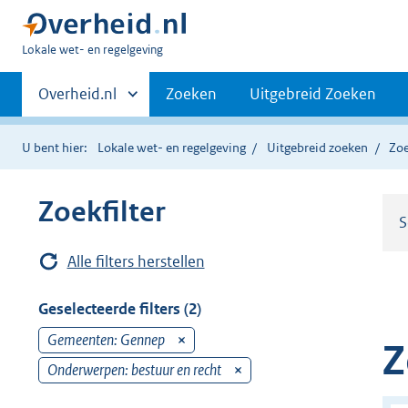
U
Lokale wet- en regelgeving
bent
Primaire
hier:
Andere
Overheid.nl
Zoeken
Uitgebreid Zoeken
sites
navigatie
binnen
U bent hier:
Lokale wet- en regelgeving
Uitgebreid zoeken
Zoe
Zoekfilter
S
Alle filters herstellen
Geselecteerde filters (2)
Gemeenten: Gennep
v
Z
e
Onderwerpen: bestuur en recht
v
r
e