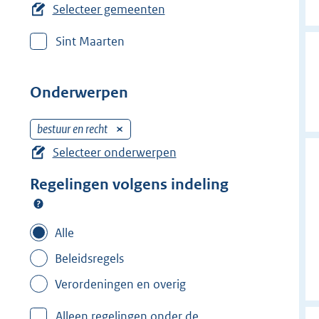
e
Selecteer gemeenten
r
Sint Maarten
w
i
j
Onderwerpen
d
e
bestuur en recht
V
r
e
Selecteer onderwerpen
f
r
i
Regelingen volgens indeling
w
l
i
t
j
Alle
e
d
r
Beleidsregels
e
:
r
Verordeningen en overig
G
f
e
Alleen regelingen onder de