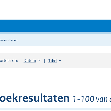
kresultaten
orteer op:
Sorteer op:
Datum
aflopend
Sorteer op:
Titel
aflopend
oekresultaten
1-100 van d