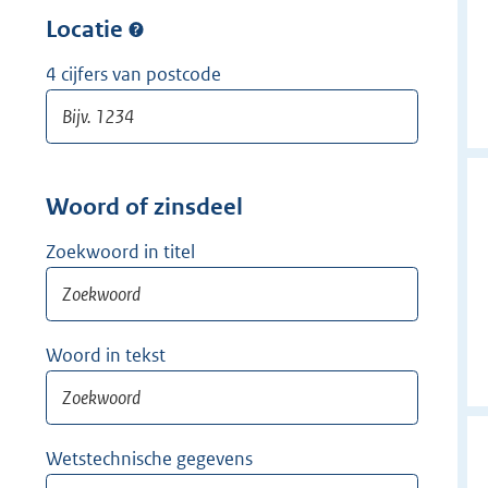
w
r
Locatie
i
w
j
i
4 cijfers van postcode
d
j
e
d
r
e
r
Woord of zinsdeel
Zoekwoord in titel
Woord in tekst
Wetstechnische gegevens