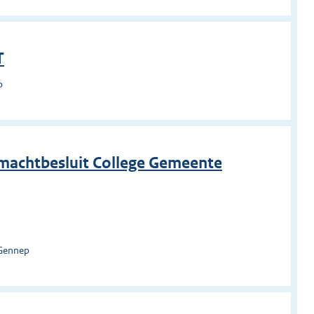
T
p
machtbesluit College Gemeente
 Gennep