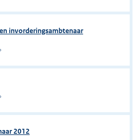
 en invorderingsambtenaar
p
p
naar 2012