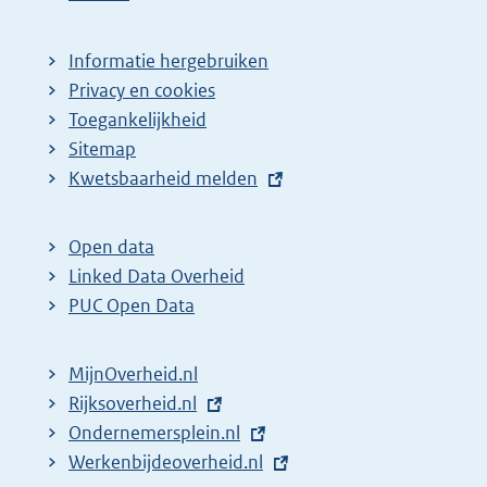
p
a
Informatie hergebruiken
g
Privacy en cookies
i
Toegankelijkheid
n
Sitemap
E
Kwetsbaarheid melden
a
x
z
t
o
Open data
e
Linked Data Overheid
e
r
PUC Open Data
k
n
r
e
MijnOverheid.nl
e
l
E
Rijksoverheid.nl
s
i
x
E
Ondernemersplein.nl
u
n
t
x
E
Werkenbijdeoverheid.nl
k
l