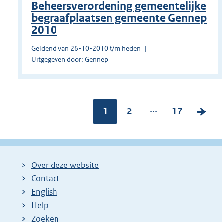
Beheersverordening gemeentelijke
begraafplaatsen gemeente Gennep
2010
Geldend van 26-10-2010 t/m heden
Uitgegeven door: Gennep
...
Pagina:
1
P
2
P
17
V
a
a
o
g
g
l
i
i
g
Over deze website
n
n
e
Contact
a
a
n
English
:
:
d
Help
e
Zoeken