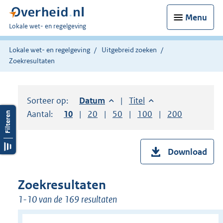
Menu
U
Lokale wet- en regelgeving
bent
hier:
Lokale wet- en regelgeving
Uitgebreid zoeken
Zoekresultaten
Sorteer op:
Sorteer op:
Datum
aflopend
Sorteer op:
Titel
oplopend
Aantal:
Toon
10
resultaten per pagina
Toon
20
resultaten per pagina
Toon
50
resultaten per pagina
Toon
100
resultaten per pag
Toon
200
resultaten
Download
Zoekresultaten
1-10 van de 169 resultaten