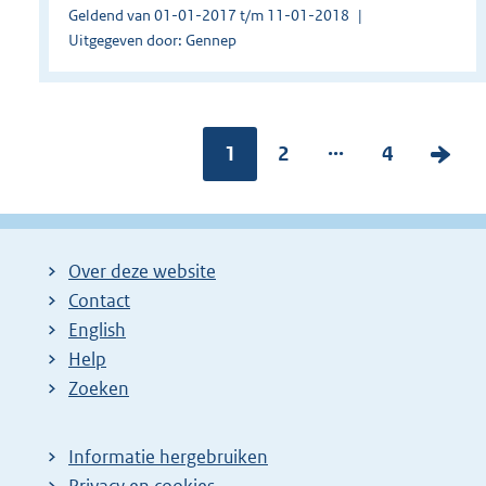
Geldend van 01-01-2017 t/m 11-01-2018
Uitgegeven door: Gennep
...
Pagina:
1
P
2
P
4
V
a
a
o
g
g
l
i
i
g
Over deze website
n
n
e
Contact
a
a
n
English
:
:
d
Help
e
Zoeken
p
a
Informatie hergebruiken
g