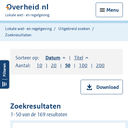
Menu
U
Lokale wet- en regelgeving
bent
hier:
Lokale wet- en regelgeving
Uitgebreid zoeken
Zoekresultaten
Sorteer op:
Sorteer op:
Datum
aflopend
Sorteer op:
Titel
oplopend
Aantal:
Toon
10
resultaten per pagina
Toon
20
resultaten per pagina
Toon
50
resultaten per pagina
Toon
100
resultaten per pag
Toon
200
resultaten
Download
Zoekresultaten
1-50 van de 169 resultaten