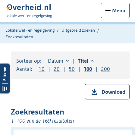
Menu
U
Lokale wet- en regelgeving
bent
hier:
Lokale wet- en regelgeving
Uitgebreid zoeken
Zoekresultaten
Sorteer op:
Sorteer op:
Datum
aflopend
Sorteer op:
Titel
aflopend
Aantal:
Toon
10
resultaten per pagina
Toon
20
resultaten per pagina
Toon
50
resultaten per pagina
Toon
100
resultaten per pag
Toon
200
resultaten
Download
Zoekresultaten
1-100 van de 169 resultaten