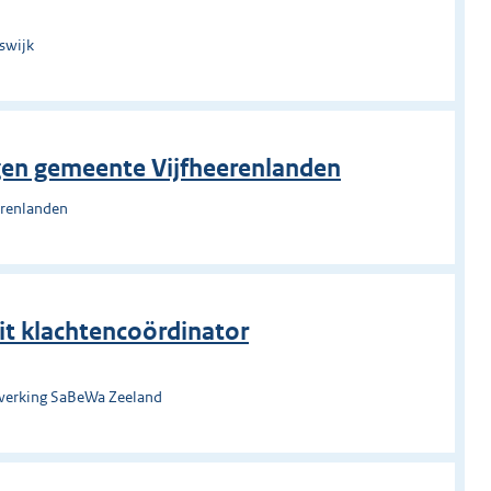
swijk
ngen gemeente Vijfheerenlanden
erenlanden
it klachtencoördinator
nwerking SaBeWa Zeeland