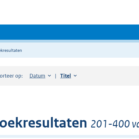
kresultaten
orteer op:
Sorteer op:
Datum
aflopend
Sorteer op:
Titel
oplopend
oekresultaten
201-400 va