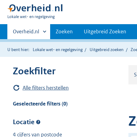
U
Lokale wet- en regelgeving
bent
Primaire
hier:
Andere
Overheid.nl
Zoeken
Uitgebreid Zoeken
sites
navigatie
binnen
U bent hier:
Lokale wet- en regelgeving
Uitgebreid zoeken
Zoe
Zoekfilter
S
Alle filters herstellen
Geselecteerde filters (0)
Z
Locatie
4 cijfers van postcode