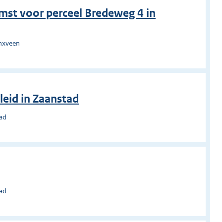
mst voor perceel Bredeweg 4 in
nxveen
eid in Zaanstad
tad
tad