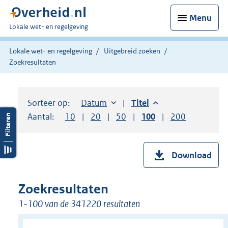
Menu
U
Lokale wet- en regelgeving
bent
hier:
Lokale wet- en regelgeving
Uitgebreid zoeken
Zoekresultaten
Sorteer op:
Sorteer op:
Datum
aflopend
Sorteer op:
Titel
aflopend
Aantal:
Toon
10
resultaten per pagina
Toon
20
resultaten per pagina
Toon
50
resultaten per pagina
Toon
100
resultaten per pag
Toon
200
resultaten
Download
Zoekresultaten
1-100 van de 341220 resultaten