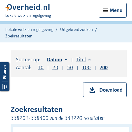
Menu
U
Lokale wet- en regelgeving
bent
hier:
Lokale wet- en regelgeving
Uitgebreid zoeken
Zoekresultaten
Sorteer op:
Sorteer op:
Datum
oplopend
Sorteer op:
Titel
oplopend
Aantal:
Toon
10
resultaten per pagina
Toon
20
resultaten per pagina
Toon
50
resultaten per pagina
Toon
100
resultaten per pag
Toon
200
resultaten
Download
Zoekresultaten
338201-338400 van de 341220 resultaten