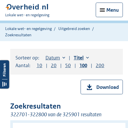
Menu
U
Lokale wet- en regelgeving
bent
hier:
Lokale wet- en regelgeving
Uitgebreid zoeken
Zoekresultaten
Sorteer op:
Sorteer op:
Datum
aflopend
Sorteer op:
Titel
oplopend
Aantal:
Toon
10
resultaten per pagina
Toon
20
resultaten per pagina
Toon
50
resultaten per pagina
Toon
100
resultaten per pag
Toon
200
resultaten
Download
Zoekresultaten
322701-322800 van de 325901 resultaten