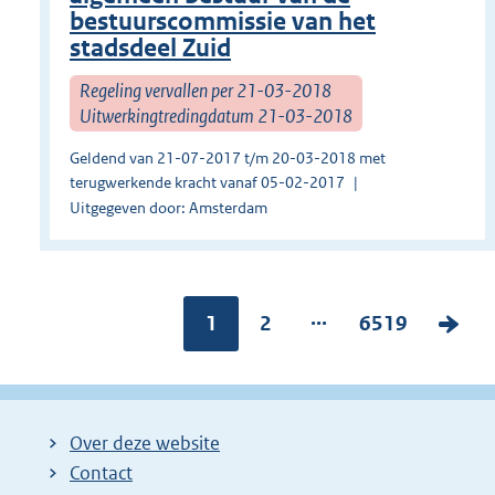
bestuurscommissie van het
stadsdeel Zuid
Regeling vervallen per 21-03-2018
Uitwerkingtredingdatum 21-03-2018
Geldend van 21-07-2017 t/m 20-03-2018 met
terugwerkende kracht vanaf 05-02-2017
Uitgegeven door: Amsterdam
...
Pagina:
1
P
2
P
6519
V
a
a
o
g
g
l
i
i
g
Over deze website
n
n
e
Contact
a
a
n