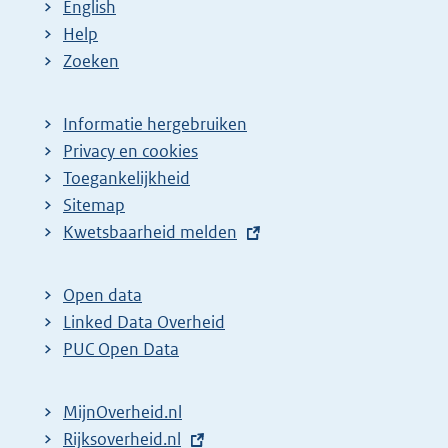
English
:
:
d
Help
e
Zoeken
p
a
Informatie hergebruiken
g
Privacy en cookies
i
Toegankelijkheid
n
Sitemap
E
Kwetsbaarheid melden
a
x
z
t
o
Open data
e
Linked Data Overheid
e
r
PUC Open Data
k
n
r
e
MijnOverheid.nl
e
l
E
Rijksoverheid.nl
s