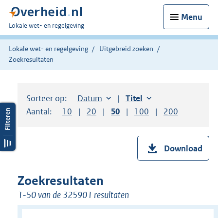
Menu
U
Lokale wet- en regelgeving
bent
hier:
Lokale wet- en regelgeving
Uitgebreid zoeken
Zoekresultaten
Sorteer op:
Sorteer op:
Datum
aflopend
Sorteer op:
Titel
oplopend
Aantal:
Toon
10
resultaten per pagina
Toon
20
resultaten per pagina
Toon
50
resultaten per pagina
Toon
100
resultaten per pag
Toon
200
resultaten
Download
Zoekresultaten
1-50 van de 325901 resultaten