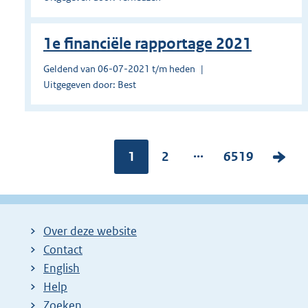
1e financiële rapportage 2021
Geldend van 06-07-2021 t/m heden
Uitgegeven door: Best
...
Pagina:
1
P
2
P
6519
V
a
a
o
g
g
l
i
i
g
Over deze website
n
n
e
Contact
a
a
n
English
:
:
d
Help
e
Zoeken