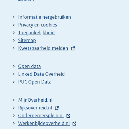
p
a
Informatie hergebruiken
g
Privacy en cookies
i
Toegankelijkheid
n
Sitemap
E
Kwetsbaarheid melden
a
x
z
t
o
Open data
e
Linked Data Overheid
e
r
PUC Open Data
k
n
r
e
MijnOverheid.nl
e
l
E
Rijksoverheid.nl
s
i
x
E
Ondernemersplein.nl
u
n
t
x
E
Werkenbijdeoverheid.nl
k
l