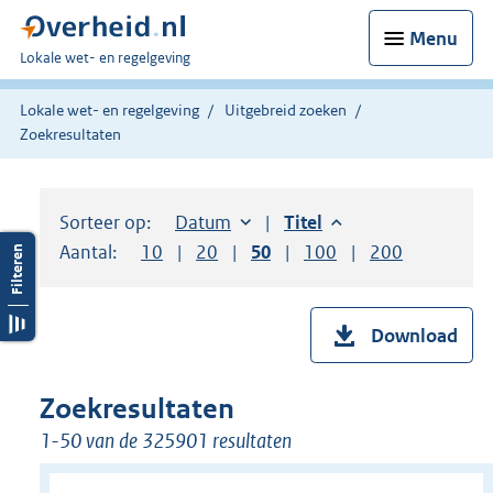
Menu
U
Lokale wet- en regelgeving
bent
hier:
Lokale wet- en regelgeving
Uitgebreid zoeken
Zoekresultaten
Sorteer op:
Sorteer op:
Datum
aflopend
Sorteer op:
Titel
aflopend
Aantal:
Toon
10
resultaten per pagina
Toon
20
resultaten per pagina
Toon
50
resultaten per pagina
Toon
100
resultaten per pag
Toon
200
resultaten
Download
Zoekresultaten
1-50 van de 325901 resultaten