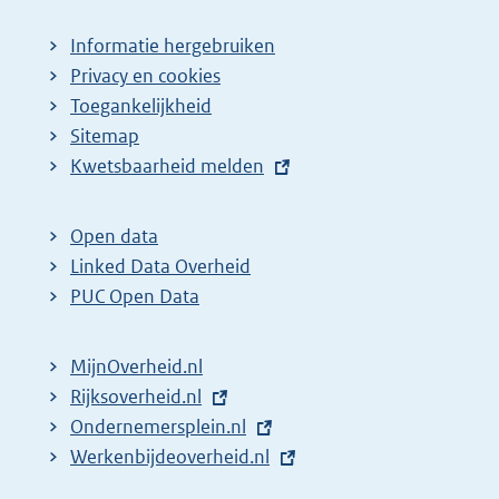
p
a
Informatie hergebruiken
g
Privacy en cookies
i
Toegankelijkheid
n
Sitemap
E
Kwetsbaarheid melden
a
x
z
t
o
Open data
e
Linked Data Overheid
e
r
PUC Open Data
k
n
r
e
MijnOverheid.nl
e
l
E
Rijksoverheid.nl
s
i
x
E
Ondernemersplein.nl
u
n
t
x
E
Werkenbijdeoverheid.nl
k
l
e
t
x
: