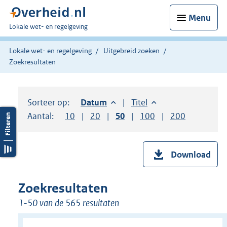
Menu
U
Lokale wet- en regelgeving
bent
hier:
Lokale wet- en regelgeving
Uitgebreid zoeken
Zoekresultaten
Sorteer op:
Sorteer op:
Datum
aflopend
Sorteer op:
Titel
oplopend
Aantal:
Toon
10
resultaten per pagina
Toon
20
resultaten per pagina
Toon
50
resultaten per pagina
Toon
100
resultaten per pag
Toon
200
resultaten
Download
Zoekresultaten
1-50 van de 565 resultaten