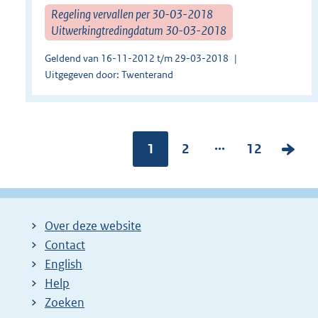
Regeling vervallen per 30-03-2018
Uitwerkingtredingdatum 30-03-2018
Geldend van 16-11-2012 t/m 29-03-2018
Uitgegeven door: Twenterand
...
Pagina:
1
P
2
P
12
V
a
a
o
g
g
l
i
i
g
Over deze website
n
n
e
Contact
a
a
n
English
:
:
d
Help
e
Zoeken