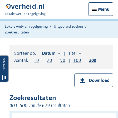
Menu
U
Lokale wet- en regelgeving
bent
hier:
Lokale wet- en regelgeving
Uitgebreid zoeken
Zoekresultaten
Sorteer op:
Sorteer op:
Datum
aflopend
Sorteer op:
Titel
oplopend
Aantal:
Toon
10
resultaten per pagina
Toon
20
resultaten per pagina
Toon
50
resultaten per pagina
Toon
100
resultaten per pag
Toon
200
resultaten
Download
Zoekresultaten
401-600 van de 629 resultaten