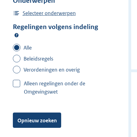
Onderwerpen
d
e
Selecteer onderwerpen
r
Regelingen volgens indeling
f
i
l
Alle
t
Beleidsregels
e
Verordeningen en overig
r
:
Alleen regelingen onder de
N
Omgevingswet
i
j
m
e
Opnieuw zoeken
g
e