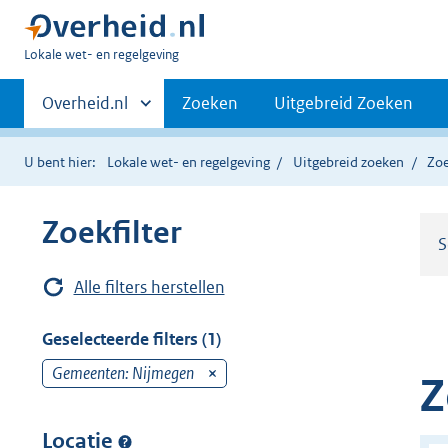
U
Lokale wet- en regelgeving
bent
Primaire
hier:
Andere
Overheid.nl
Zoeken
Uitgebreid Zoeken
sites
navigatie
binnen
U bent hier:
Lokale wet- en regelgeving
Uitgebreid zoeken
Zoe
Zoekfilter
S
Alle filters herstellen
Geselecteerde filters (1)
Gemeenten: Nijmegen
v
Z
e
r
Locatie