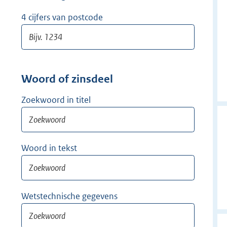
w
i
4 cijfers van postcode
j
d
e
r
Woord of zinsdeel
Zoekwoord in titel
Woord in tekst
Wetstechnische gegevens