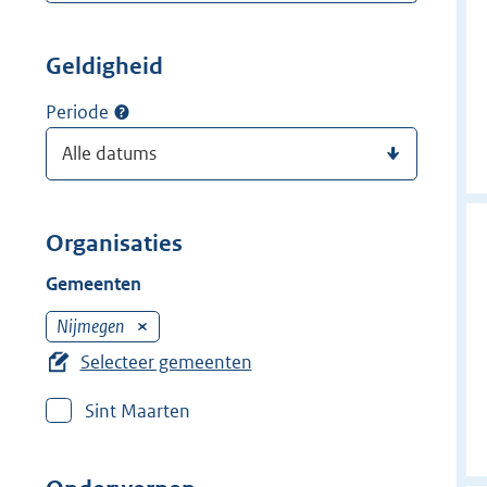
Geldigheid
Periode
Organisaties
Gemeenten
Nijmegen
V
e
Selecteer gemeenten
r
Sint Maarten
w
i
j