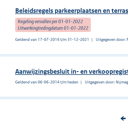
Beleidsregels parkeerplaatsen en terra
Regeling vervallen per 01-01-2022
Uitwerkingtredingdatum 01-01-2022
Geldend van 17-07-2014 t/m 31-12-2021
Uitgegeven door:
Aanwijzingsbesluit in- en verkoopregis
Geldend van 06-06-2014 t/m heden
Uitgegeven door: Nijme
V
o