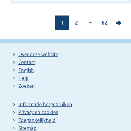
...
Pagina:
1
P
2
P
62
V
a
a
o
g
g
l
i
i
g
Over deze website
n
n
e
Contact
a
a
n
English
:
:
d
Help
e
Zoeken
p
a
Informatie hergebruiken
g
Privacy en cookies
i
Toegankelijkheid
n
Sitemap