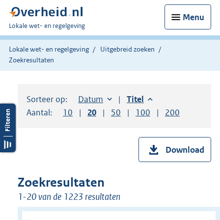
Menu
U
Lokale wet- en regelgeving
bent
hier:
Lokale wet- en regelgeving
Uitgebreid zoeken
Zoekresultaten
Sorteer op:
Sorteer op:
Datum
aflopend
Sorteer op:
Titel
aflopend
Aantal:
Toon
10
resultaten per pagina
Toon
20
resultaten per pagina
Toon
50
resultaten per pagina
Toon
100
resultaten per pag
Toon
200
resultaten
Download
Zoekresultaten
1-20 van de 1223 resultaten