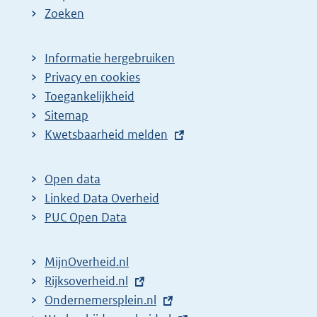
a
Zoeken
g
i
Informatie hergebruiken
n
Privacy en cookies
a
Toegankelijkheid
z
Sitemap
E
Kwetsbaarheid melden
o
x
e
t
k
Open data
e
Linked Data Overheid
r
r
PUC Open Data
e
n
s
e
MijnOverheid.nl
u
l
E
Rijksoverheid.nl
l
i
x
E
Ondernemersplein.nl
t
n