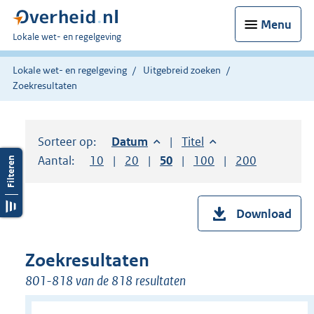
Menu
U
Lokale wet- en regelgeving
bent
hier:
Lokale wet- en regelgeving
Uitgebreid zoeken
Zoekresultaten
Sorteer op:
Sorteer op:
Datum
aflopend
Sorteer op:
Titel
oplopend
Aantal:
Toon
10
resultaten per pagina
Toon
20
resultaten per pagina
Toon
50
resultaten per pagina
Toon
100
resultaten per pag
Toon
200
resultaten
Download
Zoekresultaten
801-818 van de 818 resultaten