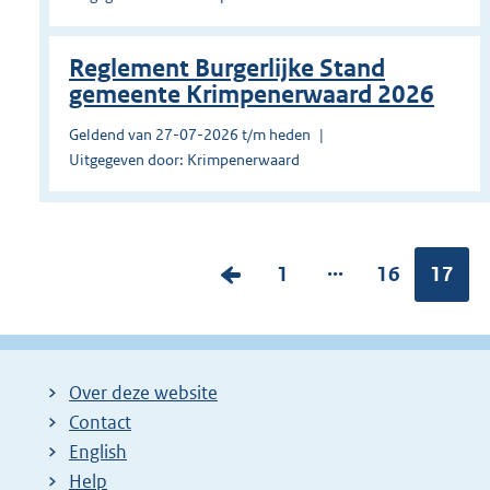
Reglement Burgerlijke Stand
gemeente Krimpenerwaard 2026
Geldend van 27-07-2026 t/m heden
Uitgegeven door: Krimpenerwaard
...
V
P
1
P
16
Pagina
17
o
a
a
r
g
g
i
i
i
Over deze website
g
n
n
Contact
e
a
a
English
p
:
:
Help