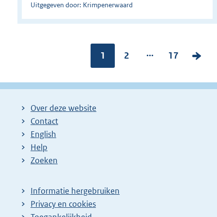
Uitgegeven door: Krimpenerwaard
...
Pagina:
1
P
2
P
17
V
a
a
o
g
g
l
i
i
g
Over deze website
n
n
e
Contact
a
a
n
English
:
:
d
Help
e
Zoeken
p
a
Informatie hergebruiken
g
Privacy en cookies
i