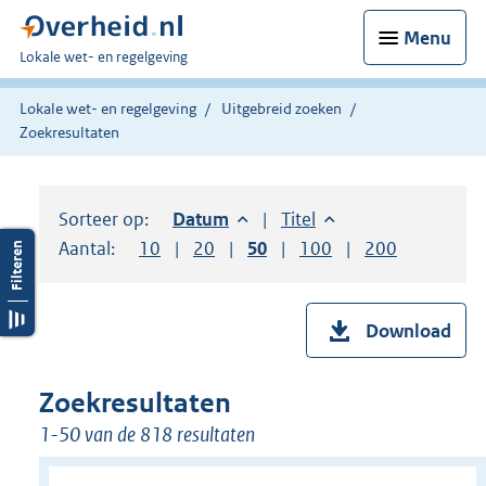
Menu
U
Lokale wet- en regelgeving
bent
hier:
Lokale wet- en regelgeving
Uitgebreid zoeken
Zoekresultaten
Sorteer op:
Sorteer op:
Datum
aflopend
Sorteer op:
Titel
oplopend
Aantal:
Toon
10
resultaten per pagina
Toon
20
resultaten per pagina
Toon
50
resultaten per pagina
Toon
100
resultaten per pag
Toon
200
resultaten
Download
Zoekresultaten
1-50 van de 818 resultaten