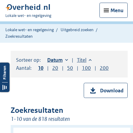
Menu
U
Lokale wet- en regelgeving
bent
hier:
Lokale wet- en regelgeving
Uitgebreid zoeken
Zoekresultaten
Sorteer op:
Sorteer op:
Datum
oplopend
Sorteer op:
Titel
oplopend
Aantal:
Toon
10
resultaten per pagina
Toon
20
resultaten per pagina
Toon
50
resultaten per pagina
Toon
100
resultaten per pag
Toon
200
resultaten
Download
Zoekresultaten
1-10 van de 818 resultaten