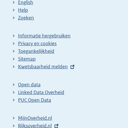
English
:
:
d
Help
e
Zoeken
p
a
Informatie hergebruiken
g
Privacy en cookies
i
Toegankelijkheid
n
Sitemap
E
Kwetsbaarheid melden
a
x
z
t
o
Open data
e
Linked Data Overheid
e
r
PUC Open Data
k
n
r
e
MijnOverheid.nl
e
l
E
Rijksoverheid.nl
s