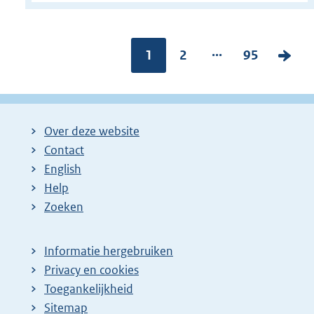
...
Pagina:
1
P
2
P
95
V
a
a
o
g
g
l
i
i
g
Over deze website
n
n
e
Contact
a
a
n
English
:
:
d
Help
e
Zoeken
p
a
Informatie hergebruiken
g
Privacy en cookies
i
Toegankelijkheid
n
Sitemap