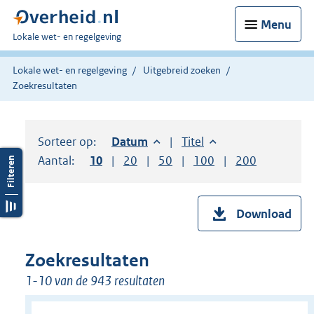
Menu
U
Lokale wet- en regelgeving
bent
hier:
Lokale wet- en regelgeving
Uitgebreid zoeken
Zoekresultaten
Sorteer op:
Sorteer op:
Datum
aflopend
Sorteer op:
Titel
oplopend
Aantal:
Toon
10
resultaten per pagina
Toon
20
resultaten per pagina
Toon
50
resultaten per pagina
Toon
100
resultaten per pag
Toon
200
resultaten
Download
Zoekresultaten
1-10 van de 943 resultaten