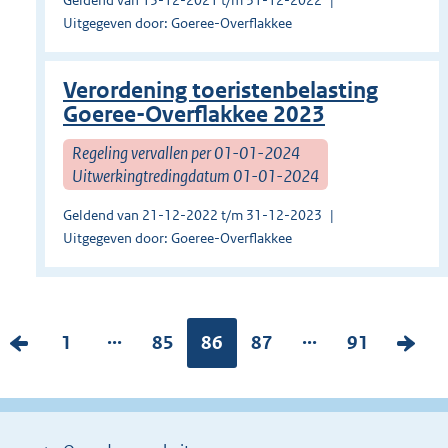
Geldend van 15-12-2021 t/m 31-12-2022
Uitgegeven door: Goeree-Overflakkee
Verordening toeristenbelasting
Goeree-Overflakkee 2023
Regeling vervallen per 01-01-2024
Uitwerkingtredingdatum 01-01-2024
Geldend van 21-12-2022 t/m 31-12-2023
Uitgegeven door: Goeree-Overflakkee
...
...
V
P
1
P
85
Pagina:
86
P
87
P
91
V
o
a
a
a
a
o
r
g
g
g
g
l
i
i
i
i
i
g