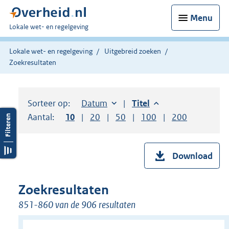
Menu
U
Lokale wet- en regelgeving
bent
hier:
Lokale wet- en regelgeving
Uitgebreid zoeken
Zoekresultaten
Sorteer op:
Sorteer op:
Datum
aflopend
Sorteer op:
Titel
aflopend
Aantal:
Toon
10
resultaten per pagina
Toon
20
resultaten per pagina
Toon
50
resultaten per pagina
Toon
100
resultaten per pag
Toon
200
resultaten
Download
Zoekresultaten
851-860 van de 906 resultaten