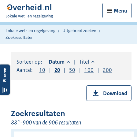
Menu
U
Lokale wet- en regelgeving
bent
hier:
Lokale wet- en regelgeving
Uitgebreid zoeken
Zoekresultaten
Sorteer op:
Sorteer op:
Datum
aflopend
Sorteer op:
Titel
oplopend
Aantal:
Toon
10
resultaten per pagina
Toon
20
resultaten per pagina
Toon
50
resultaten per pagina
Toon
100
resultaten per pag
Toon
200
resultaten
Download
Zoekresultaten
881-900 van de 906 resultaten