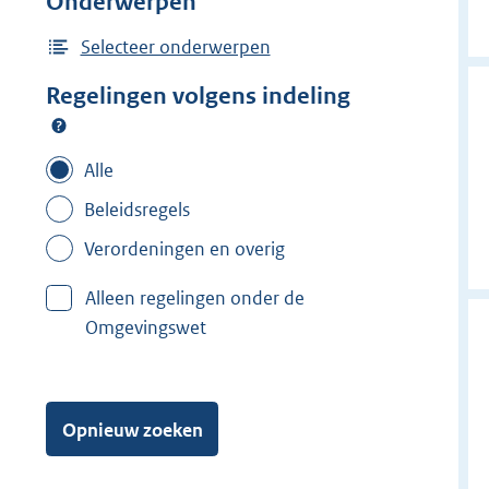
Onderwerpen
d
e
Selecteer onderwerpen
r
Regelingen volgens indeling
f
i
l
Alle
t
Beleidsregels
e
Verordeningen en overig
r
:
Alleen regelingen onder de
B
Omgevingswet
o
r
n
e
Opnieuw zoeken