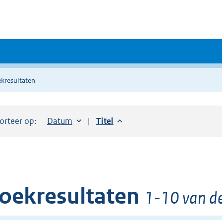
kresultaten
orteer op:
Sorteer op:
Datum
aflopend
Sorteer op:
Titel
aflopend
oekresultaten
1-10 van de