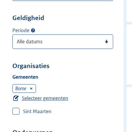
Geldigheid
Periode
Organisaties
Gemeenten
Borne
V
e
Selecteer gemeenten
r
Sint Maarten
w
i
j