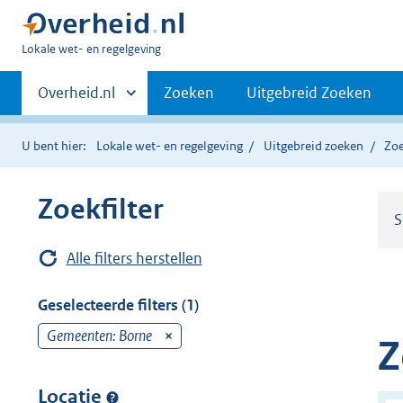
U
Lokale wet- en regelgeving
bent
Primaire
hier:
Andere
Overheid.nl
Zoeken
Uitgebreid Zoeken
sites
navigatie
binnen
U bent hier:
Lokale wet- en regelgeving
Uitgebreid zoeken
Zoe
Zoekfilter
S
Alle filters herstellen
Geselecteerde filters (1)
Gemeenten: Borne
v
Z
e
r
Locatie