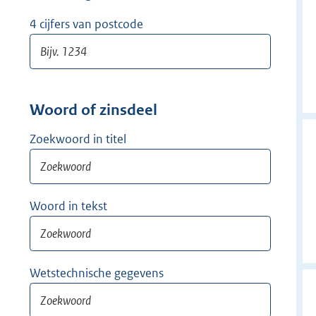
w
i
4 cijfers van postcode
j
d
e
r
Woord of zinsdeel
Zoekwoord in titel
Woord in tekst
Wetstechnische gegevens