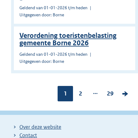
Geldend van 01-01-2026 t/m heden
Uitgegeven door: Borne
Verordening toeristenbelasting
gemeente Borne 2026
Geldend van 01-01-2026 t/m heden
Uitgegeven door: Borne
...
Pagina:
1
P
2
P
29
V
a
a
o
g
g
l
i
i
g
Over deze website
n
n
e
Contact