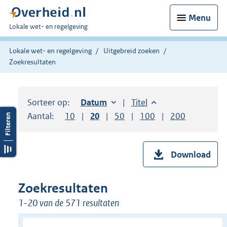
Menu
U
Lokale wet- en regelgeving
bent
hier:
Lokale wet- en regelgeving
Uitgebreid zoeken
Zoekresultaten
Sorteer op:
Sorteer op:
Datum
oplopend
Sorteer op:
Titel
oplopend
Aantal:
Toon
10
resultaten per pagina
Toon
20
resultaten per pagina
Toon
50
resultaten per pagina
Toon
100
resultaten per pag
Toon
200
resultaten
Download
Zoekresultaten
1-20 van de 571 resultaten