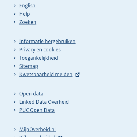
a
a
n
English
:
:
d
Help
e
Zoeken
p
a
Informatie hergebruiken
g
Privacy en cookies
i
Toegankelijkheid
n
Sitemap
E
Kwetsbaarheid melden
a
x
z
t
o
Open data
e
Linked Data Overheid
e
r
PUC Open Data
k
n
r
e
MijnOverheid.nl
e
l