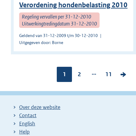
Verordening hondenbelasting 2010
Regeling vervallen per 31-12-2010
Uitwerkingtredingdatum 31-12-2010
Geldend van 31-12-2009 t/m 30-12-2010
Uitgegeven door: Borne
...
Pagina:
1
P
2
P
11
V
a
a
o
g
g
l
i
i
g
Over deze website
n
n
e
Contact
a
a
n
English
:
:
d
Help