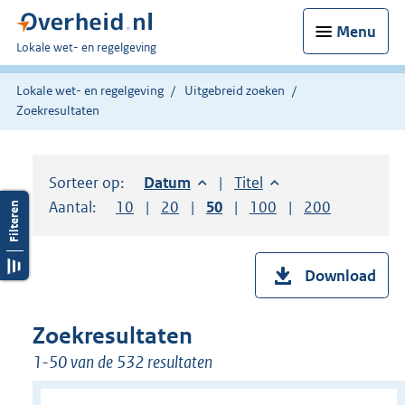
Menu
U
Lokale wet- en regelgeving
bent
hier:
Lokale wet- en regelgeving
Uitgebreid zoeken
Zoekresultaten
Sorteer op:
Sorteer op:
Datum
aflopend
Sorteer op:
Titel
oplopend
Aantal:
Toon
10
resultaten per pagina
Toon
20
resultaten per pagina
Toon
50
resultaten per pagina
Toon
100
resultaten per pag
Toon
200
resultaten
Download
Zoekresultaten
1-50 van de 532 resultaten