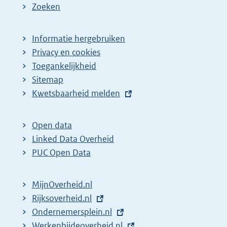
e
Zoeken
p
a
Informatie hergebruiken
g
Privacy en cookies
i
Toegankelijkheid
n
Sitemap
E
Kwetsbaarheid melden
a
x
z
t
o
Open data
e
Linked Data Overheid
e
r
PUC Open Data
k
n
r
e
MijnOverheid.nl
e
l
E
Rijksoverheid.nl
s
i
x
E
Ondernemersplein.nl
u
n
t
x
E
Werkenbijdeoverheid.nl