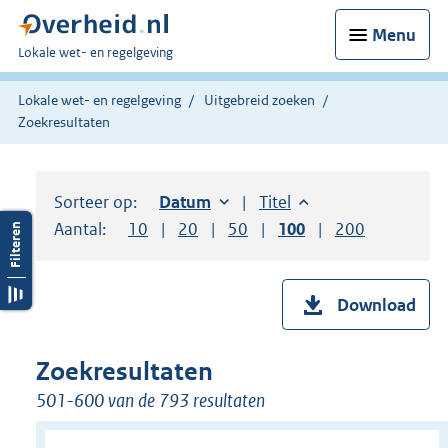
Menu
U
Lokale wet- en regelgeving
bent
hier:
Lokale wet- en regelgeving
Uitgebreid zoeken
Zoekresultaten
Sorteer op:
Sorteer op:
Datum
oplopend
Sorteer op:
Titel
oplopend
Aantal:
Toon
10
resultaten per pagina
Toon
20
resultaten per pagina
Toon
50
resultaten per pagina
Toon
100
resultaten per pag
Toon
200
resultaten
Download
Zoekresultaten
501-600 van de 793 resultaten