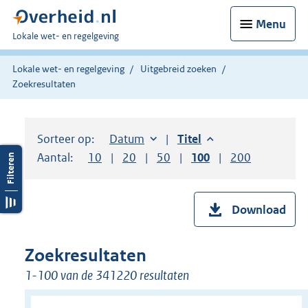
Menu
U
Lokale wet- en regelgeving
bent
hier:
Lokale wet- en regelgeving
Uitgebreid zoeken
Zoekresultaten
Sorteer op:
Sorteer op:
Datum
aflopend
Sorteer op:
Titel
aflopend
Aantal:
Toon
10
resultaten per pagina
Toon
20
resultaten per pagina
Toon
50
resultaten per pagina
Toon
100
resultaten per pag
Toon
200
resultaten
Download
Zoekresultaten
1-100 van de 341220 resultaten