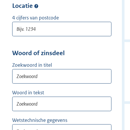
w
Locatie
i
j
4 cijfers van postcode
d
e
r
Woord of zinsdeel
Zoekwoord in titel
Woord in tekst
Wetstechnische gegevens