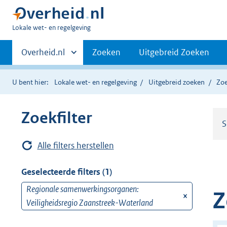
U
Lokale wet- en regelgeving
bent
Primaire
hier:
Andere
Overheid.nl
Zoeken
Uitgebreid Zoeken
sites
navigatie
binnen
U bent hier:
Lokale wet- en regelgeving
Uitgebreid zoeken
Zoe
Zoekfilter
S
Alle filters herstellen
Geselecteerde filters (1)
Regionale samenwerkingsorganen:
v
Z
Veiligheidsregio Zaanstreek-Waterland
e
r