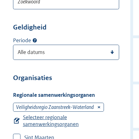
Geldigheid
Periode
Organisaties
Regionale samenwerkingsorganen
Veiligheidsregio Zaanstreek-Waterland
V
e
Selecteer regionale
r
samenwerkingsorganen
w
Sint Maarten