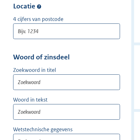
w
Locatie
i
j
4 cijfers van postcode
d
e
r
Woord of zinsdeel
Zoekwoord in titel
Woord in tekst
Wetstechnische gegevens