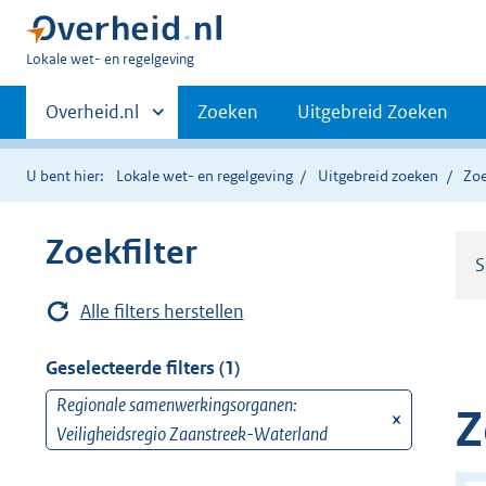
U
Lokale wet- en regelgeving
bent
Primaire
hier:
Andere
Overheid.nl
Zoeken
Uitgebreid Zoeken
sites
navigatie
binnen
U bent hier:
Lokale wet- en regelgeving
Uitgebreid zoeken
Zoe
Zoekfilter
S
Alle filters herstellen
Geselecteerde filters (1)
Regionale samenwerkingsorganen:
v
Z
Veiligheidsregio Zaanstreek-Waterland
e
r