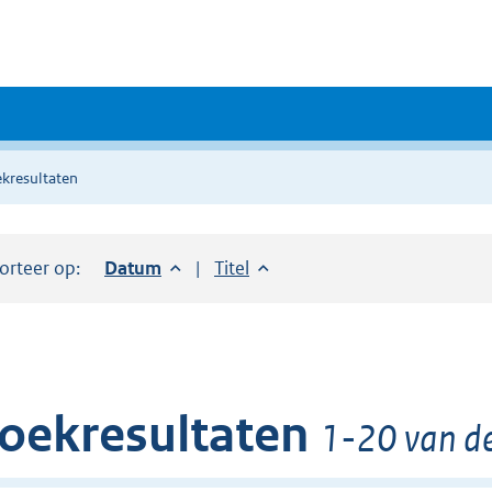
kresultaten
orteer op:
Sorteer op:
Datum
aflopend
Sorteer op:
Titel
oplopend
oekresultaten
1-20 van de