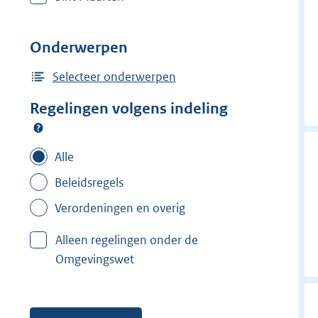
i
j
d
Onderwerpen
e
Selecteer onderwerpen
r
f
Regelingen volgens indeling
i
l
Alle
t
e
Beleidsregels
r
Verordeningen en overig
:
V
Alleen regelingen onder de
e
Omgevingswet
i
l
i