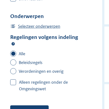
i
j
d
Onderwerpen
e
Selecteer onderwerpen
r
f
Regelingen volgens indeling
i
l
Alle
t
e
Beleidsregels
r
Verordeningen en overig
:
V
Alleen regelingen onder de
e
Omgevingswet
i
l
i