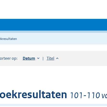
kresultaten
orteer op:
Sorteer op:
Datum
oplopend
Sorteer op:
Titel
oplopend
oekresultaten
101-110 va