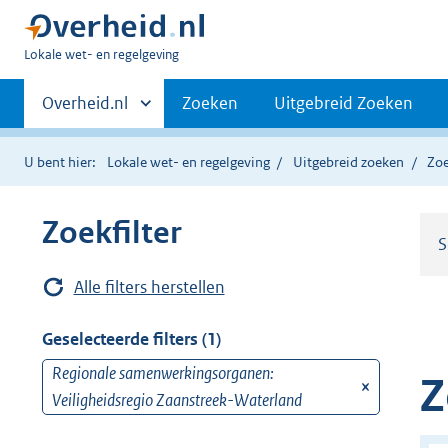
U
Lokale wet- en regelgeving
bent
Primaire
hier:
Andere
Overheid.nl
Zoeken
Uitgebreid Zoeken
sites
navigatie
binnen
U bent hier:
Lokale wet- en regelgeving
Uitgebreid zoeken
Zoe
Zoekfilter
S
Alle filters herstellen
Geselecteerde filters (1)
Regionale samenwerkingsorganen:
v
Z
Veiligheidsregio Zaanstreek-Waterland
e
r