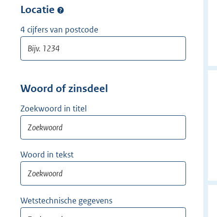
w
Locatie
i
j
4 cijfers van postcode
d
e
r
Woord of zinsdeel
Zoekwoord in titel
Woord in tekst
Wetstechnische gegevens