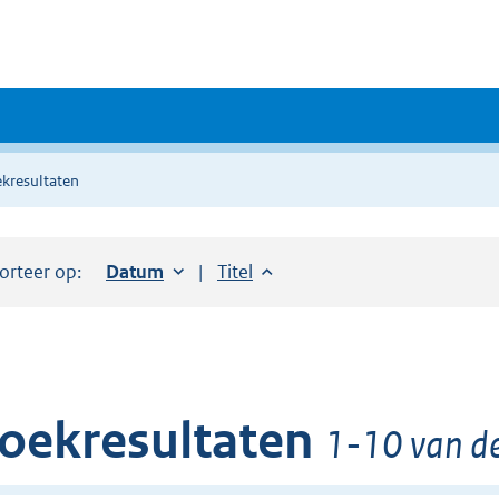
kresultaten
orteer op:
Sorteer op:
Datum
oplopend
Sorteer op:
Titel
oplopend
oekresultaten
1-10 van d