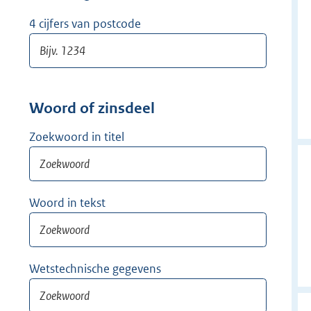
w
i
4 cijfers van postcode
j
d
e
r
Woord of zinsdeel
Zoekwoord in titel
Woord in tekst
Wetstechnische gegevens