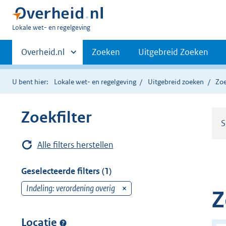
U
Lokale wet- en regelgeving
bent
Primaire
hier:
Andere
Overheid.nl
Zoeken
Uitgebreid Zoeken
sites
navigatie
binnen
U bent hier:
Lokale wet- en regelgeving
Uitgebreid zoeken
Zoe
Zoekfilter
S
Alle filters herstellen
Geselecteerde filters (1)
Indeling: verordening overig
v
Z
e
r
Locatie