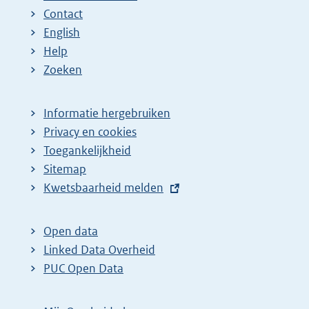
n
n
e
Contact
a
a
n
English
:
:
d
Help
e
Zoeken
p
a
Informatie hergebruiken
g
Privacy en cookies
i
Toegankelijkheid
n
Sitemap
E
Kwetsbaarheid melden
a
x
z
t
o
Open data
e
Linked Data Overheid
e
r
PUC Open Data
k
n
r
e