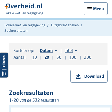
Menu
U
Lokale wet- en regelgeving
bent
hier:
Lokale wet- en regelgeving
Uitgebreid zoeken
Zoekresultaten
Sorteer op:
Sorteer op:
Datum
aflopend
Sorteer op:
Titel
oplopend
Aantal:
Toon
10
resultaten per pagina
Toon
20
resultaten per pagina
Toon
50
resultaten per pagina
Toon
100
resultaten per pag
Toon
200
resultaten
Download
Zoekresultaten
1-20 van de 532 resultaten