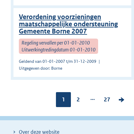
Verordening voorzieningen
maatschappelijke ondersteuning
Gemeente Borne 2007
Regeling vervallen per 01-01-2010
Uitwerkingtredingdatum 01-01-2010
Geldend van 01-01-2007 t/m 31-12-2009
Uitgegeven door: Borne
...
Pagina:
1
P
2
P
27
V
a
a
o
g
g
l
i
i
g
Over deze website