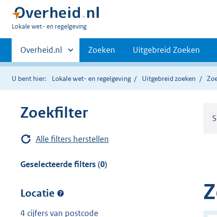
U
Lokale wet- en regelgeving
bent
Primaire
hier:
Andere
Overheid.nl
Zoeken
Uitgebreid Zoeken
sites
navigatie
binnen
U bent hier:
Lokale wet- en regelgeving
Uitgebreid zoeken
Zoe
Zoekfilter
S
Alle filters herstellen
Geselecteerde filters (0)
Z
Locatie
4 cijfers van postcode