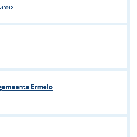
 Gennep
, gemeente Ermelo
o