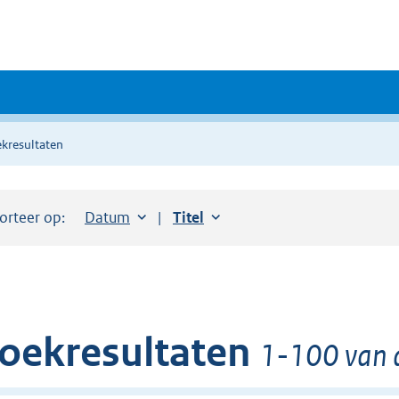
kresultaten
orteer op:
Sorteer op:
Datum
aflopend
Sorteer op:
Titel
oplopend
oekresultaten
1-100 van 