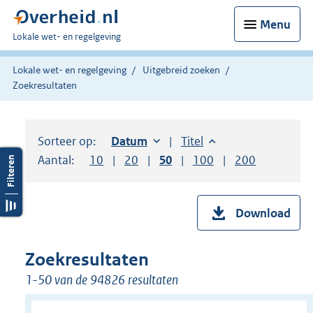
Menu
U
Lokale wet- en regelgeving
bent
hier:
Lokale wet- en regelgeving
Uitgebreid zoeken
Zoekresultaten
Sorteer op:
Sorteer op:
Datum
oplopend
Sorteer op:
Titel
oplopend
Aantal:
Toon
10
resultaten per pagina
Toon
20
resultaten per pagina
Toon
50
resultaten per pagina
Toon
100
resultaten per pag
Toon
200
resultaten
Download
Zoekresultaten
1-50 van de 94826 resultaten