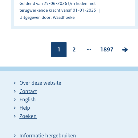
Geldend van 25-06-2026 t/m heden met
terugwerkende kracht vanaf 01-01-2025
Uitgegeven door: Waadhoeke
...
Pagina:
1
P
2
P
1897
V
a
a
o
g
g
l
i
i
g
Over deze website
n
n
e
Contact
a
a
n
English
:
:
d
Help
e
Zoeken
p
a
Informatie hergebruiken