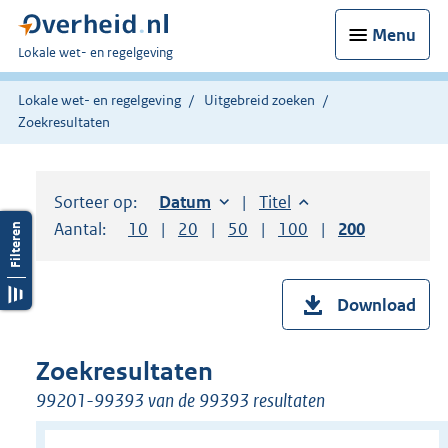
Menu
U
Lokale wet- en regelgeving
bent
hier:
Lokale wet- en regelgeving
Uitgebreid zoeken
Zoekresultaten
Sorteer op:
Sorteer op:
Datum
oplopend
Sorteer op:
Titel
oplopend
Aantal:
Toon
10
resultaten per pagina
Toon
20
resultaten per pagina
Toon
50
resultaten per pagina
Toon
100
resultaten per pag
Toon
200
resultaten
Download
Zoekresultaten
99201-99393 van de 99393 resultaten