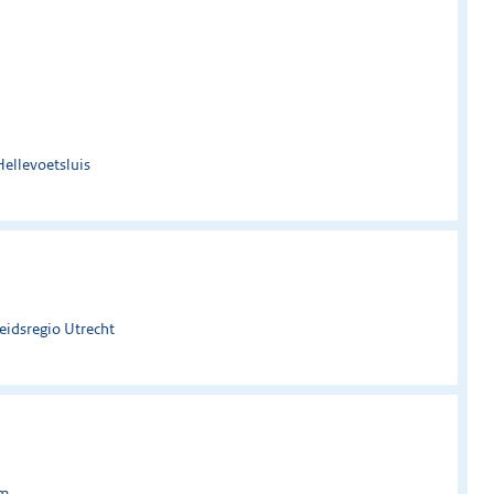
Hellevoetsluis
eidsregio Utrecht
um