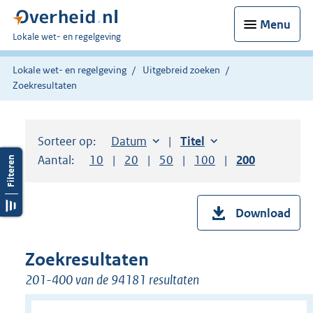
Menu
U
Lokale wet- en regelgeving
bent
hier:
Lokale wet- en regelgeving
Uitgebreid zoeken
Zoekresultaten
Sorteer op:
Sorteer op:
Datum
aflopend
Sorteer op:
Titel
oplopend
Aantal:
Toon
10
resultaten per pagina
Toon
20
resultaten per pagina
Toon
50
resultaten per pagina
Toon
100
resultaten per pag
Toon
200
resultaten
Download
Zoekresultaten
201-400 van de 94181 resultaten