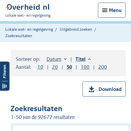
Menu
U
Lokale wet- en regelgeving
bent
hier:
Lokale wet- en regelgeving
Uitgebreid zoeken
Zoekresultaten
Sorteer op:
Sorteer op:
Datum
aflopend
Sorteer op:
Titel
aflopend
Aantal:
Toon
10
resultaten per pagina
Toon
20
resultaten per pagina
Toon
50
resultaten per pagina
Toon
100
resultaten per pag
Toon
200
resultaten
Download
Zoekresultaten
1-50 van de 92672 resultaten