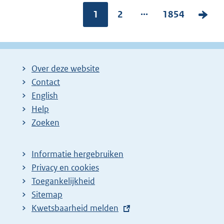
...
Pagina:
1
P
2
P
1854
V
a
a
o
g
g
l
i
i
g
Over deze website
n
n
e
Contact
a
a
n
English
:
:
d
Help
e
Zoeken
p
a
Informatie hergebruiken
g
Privacy en cookies
i
Toegankelijkheid
n
Sitemap
E
Kwetsbaarheid melden
a
x