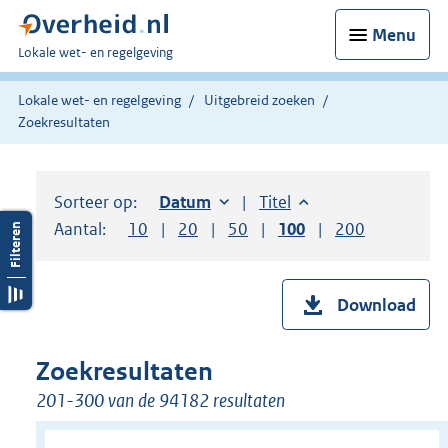
Menu
U
Lokale wet- en regelgeving
bent
hier:
Lokale wet- en regelgeving
Uitgebreid zoeken
Zoekresultaten
Sorteer op:
Sorteer op:
Datum
oplopend
Sorteer op:
Titel
oplopend
Aantal:
Toon
10
resultaten per pagina
Toon
20
resultaten per pagina
Toon
50
resultaten per pagina
Toon
100
resultaten per pag
Toon
200
resultaten
Download
Zoekresultaten
201-300 van de 94182 resultaten