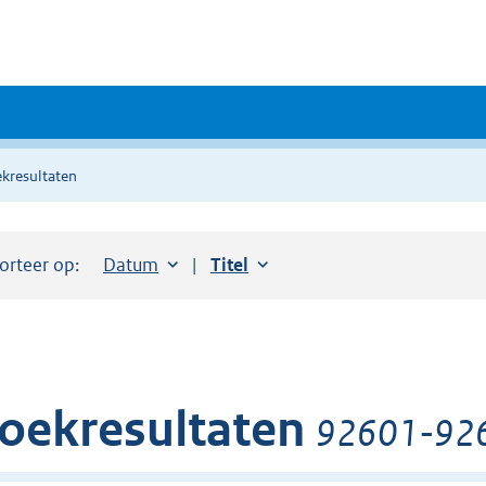
kresultaten
orteer op:
Sorteer op:
Datum
aflopend
Sorteer op:
Titel
oplopend
oekresultaten
92601-9266