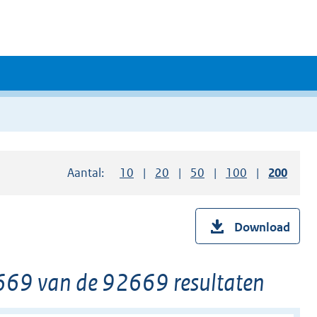
Aantal:
Toon
10
resultaten per pagina
Toon
20
resultaten per pagina
Toon
50
resultaten per pagina
Toon
100
resultaten pe
Toon
200
resul
Download
9 van de 92669 resultaten