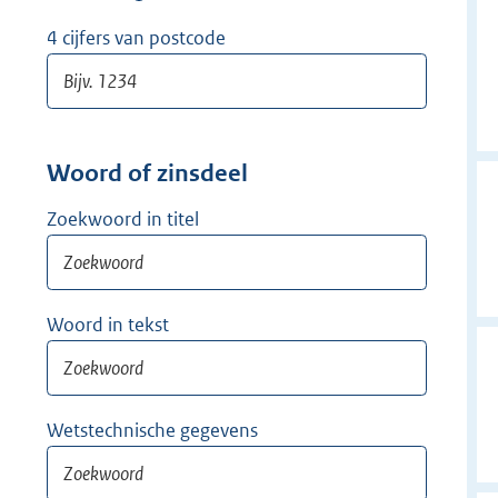
w
i
4 cijfers van postcode
j
d
e
r
Woord of zinsdeel
Zoekwoord in titel
Woord in tekst
Wetstechnische gegevens