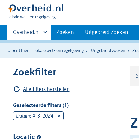
U
Lokale wet- en regelgeving
bent
Primaire
hier:
Andere
Overheid.nl
Zoeken
Uitgebreid Zoeken
sites
navigatie
binnen
U bent hier:
Lokale wet- en regelgeving
Uitgebreid zoeken
Zoe
Zoekfilter
S
Alle filters herstellen
Geselecteerde filters (1)
Datum: 4-8-2024
v
Z
e
r
Locatie