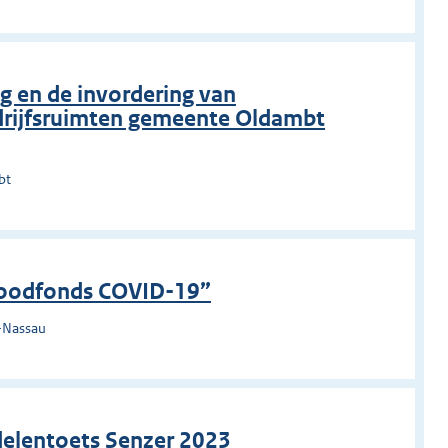
ng en de invordering van
drijfsruimten gemeente Oldambt
bt
 Noodfonds COVID-19”
e-Nassau
ddelentoets Senzer 2023