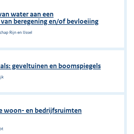
 van water aan een
van beregening en/of bevloeiing
hap Rijn en IJssel
 als: geveltuinen en boomspiegels
jk
e woon- en bedrijfsruimten
bt