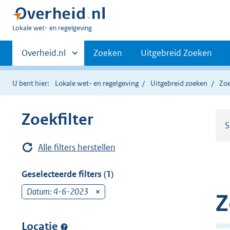
U
Lokale wet- en regelgeving
bent
Primaire
hier:
Andere
Overheid.nl
Zoeken
Uitgebreid Zoeken
sites
navigatie
binnen
U bent hier:
Lokale wet- en regelgeving
Uitgebreid zoeken
Zoe
Zoekfilter
S
Alle filters herstellen
Geselecteerde filters (1)
Datum: 4-6-2023
v
Z
e
r
Locatie