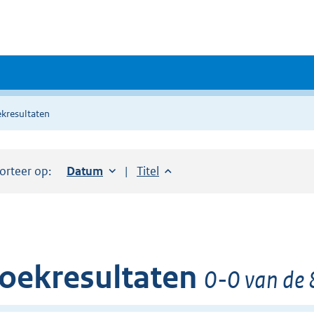
kresultaten
orteer op:
Sorteer op:
Datum
oplopend
Sorteer op:
Titel
oplopend
oekresultaten
0-0 van de 