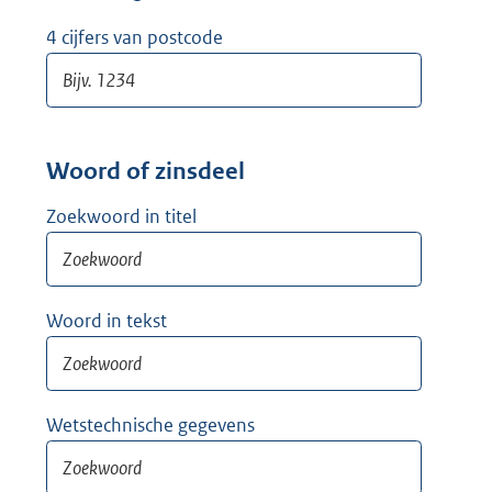
w
i
4 cijfers van postcode
j
d
e
r
Woord of zinsdeel
Zoekwoord in titel
Woord in tekst
Wetstechnische gegevens