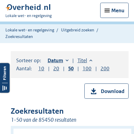
Menu
U
Lokale wet- en regelgeving
bent
hier:
Lokale wet- en regelgeving
Uitgebreid zoeken
Zoekresultaten
Sorteer op:
Sorteer op:
Datum
oplopend
Sorteer op:
Titel
oplopend
Aantal:
Toon
10
resultaten per pagina
Toon
20
resultaten per pagina
Toon
50
resultaten per pagina
Toon
100
resultaten per pag
Toon
200
resultaten
Download
Zoekresultaten
1-50 van de 85450 resultaten