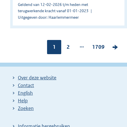
Geldend van 12-02-2026 t/m heden met
terugwerkende kracht vanaf 01-01-2023
Uitgegeven door: Haarlemmermeer
...
Pagina:
1
P
2
P
1709
V
a
a
o
g
g
l
i
i
g
Over deze website
n
n
e
Contact
a
a
n
English
:
:
d
Help
e
Zoeken
p
a
Informatie hergebruiken