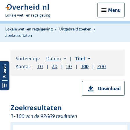
Menu
U
Lokale wet- en regelgeving
bent
hier:
Lokale wet- en regelgeving
Uitgebreid zoeken
Zoekresultaten
Sorteer op:
Sorteer op:
Datum
aflopend
Sorteer op:
Titel
oplopend
Aantal:
Toon
10
resultaten per pagina
Toon
20
resultaten per pagina
Toon
50
resultaten per pagina
Toon
100
resultaten per pag
Toon
200
resultaten
Download
Zoekresultaten
1-100 van de 92669 resultaten