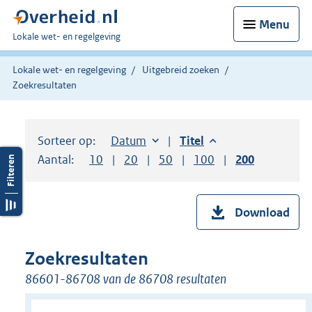
Menu
U
Lokale wet- en regelgeving
bent
hier:
Lokale wet- en regelgeving
Uitgebreid zoeken
Zoekresultaten
Sorteer op:
Sorteer op:
Datum
aflopend
Sorteer op:
Titel
aflopend
Aantal:
Toon
10
resultaten per pagina
Toon
20
resultaten per pagina
Toon
50
resultaten per pagina
Toon
100
resultaten per pag
Toon
200
resultaten
Download
Zoekresultaten
86601-86708 van de 86708 resultaten